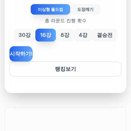
이상형 월드컵
도장깨기
총 라운드 진행 횟수
30강
16강
8강
4강
결승전
시작하기!
랭킹보기