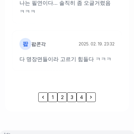
나는 필연이다... 솔직히 좀 오글거렸음
ㅋㅋㅋ
팝
팝콘각
2025. 02. 19. 23:32
다 명장면들이라 고르기 힘들다 ㅋㅋㅋ
1
2
3
4