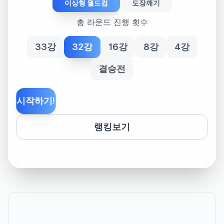
이상형 월드컵
도장깨기
총 라운드 진행 횟수
33강
32강
16강
8강
4강
결승전
시작하기!
랭킹보기