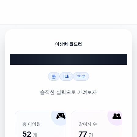
이상형 월드컵
LCK 선수들 솔직 실력 월드컵
롤
lck
프로
솔직한 실력으로 가려보자
🎮
👥
총 아이템
참여자 수
52
77
개
명