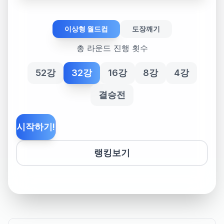
이상형 월드컵
도장깨기
총 라운드 진행 횟수
52강
32강
16강
8강
4강
결승전
시작하기!
랭킹보기