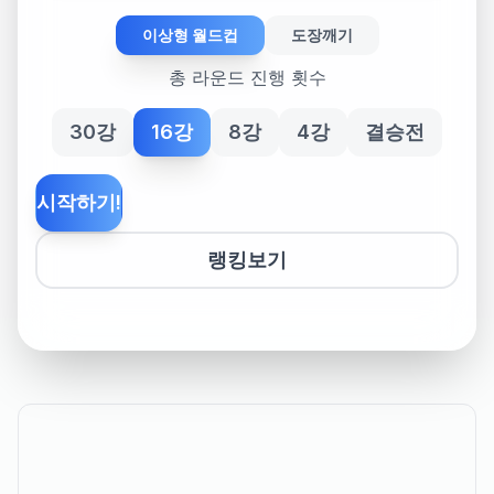
이상형 월드컵
도장깨기
총 라운드 진행 횟수
30강
16강
8강
4강
결승전
시작하기!
랭킹보기