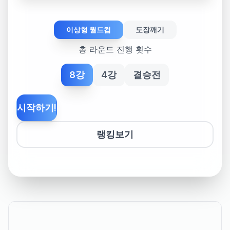
이상형 월드컵
도장깨기
총 라운드 진행 횟수
8강
4강
결승전
시작하기!
랭킹보기