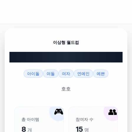
이상형 월드컵
장카설유 안민윈카 월드컵
아이돌
여돌
여자
연예인
예쁜
호호
🎮
👥
총 아이템
참여자 수
8
15
개
명