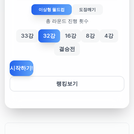
이상형 월드컵
도장깨기
총 라운드 진행 횟수
33강
32강
16강
8강
4강
결승전
시작하기!
랭킹보기