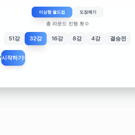
이상형 월드컵
도장깨기
총 라운드 진행 횟수
51강
32강
16강
8강
4강
결승전
기
시작하기!