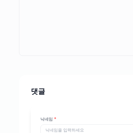
댓글
닉네임
*