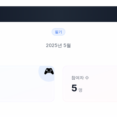
배움공책
필기
2025년 5월
🎮
참여자 수
5
명