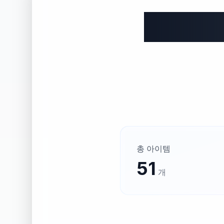
총 아이템
51
개