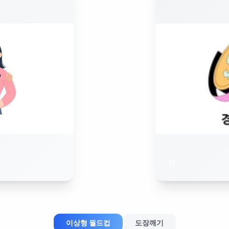
11
이상형 월드컵
도장깨기