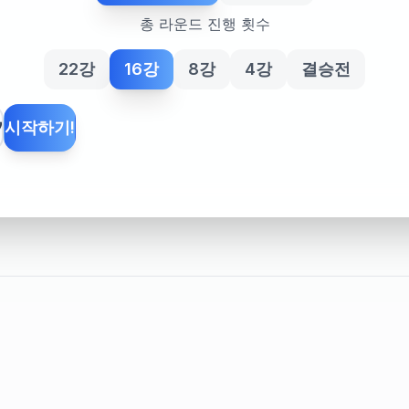
총 라운드 진행 횟수
22강
16강
8강
4강
결승전
기
시작하기!