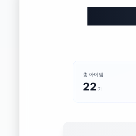
총 아이템
22
개