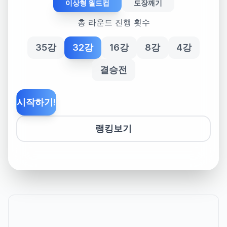
이상형 월드컵
도장깨기
총 라운드 진행 횟수
35강
32강
16강
8강
4강
결승전
시작하기!
랭킹보기