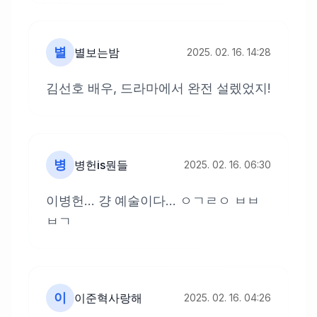
별
별보는밤
2025. 02. 16. 14:28
김선호 배우, 드라마에서 완전 설렜었지!
병
병헌is뭔들
2025. 02. 16. 06:30
이병헌... 걍 예술이다... ㅇㄱㄹㅇ ㅂㅂ
ㅂㄱ
이
이준혁사랑해
2025. 02. 16. 04:26