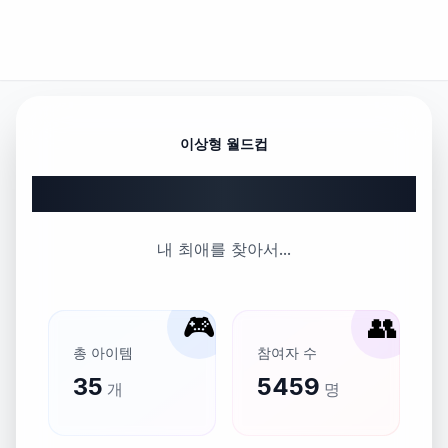
이상형 월드컵
내마음의 원픽 남자 배우
내 최애를 찾아서...
🎮
👥
총 아이템
참여자 수
35
5459
개
명