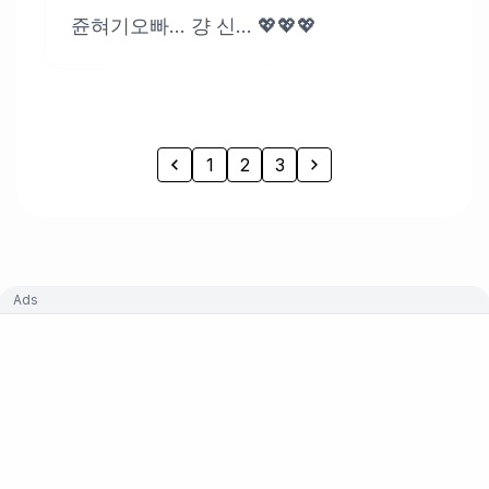
쥰혀기오빠... 걍 신... 💖💖💖
1
2
3
Ads