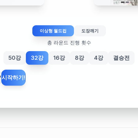
이상형 월드컵
도장깨기
총 라운드 진행 횟수
50강
32강
16강
8강
4강
결승전
기
시작하기!