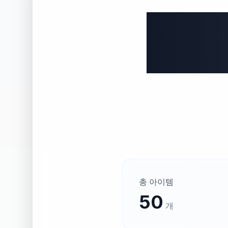
추억의
총 아이템
50
개