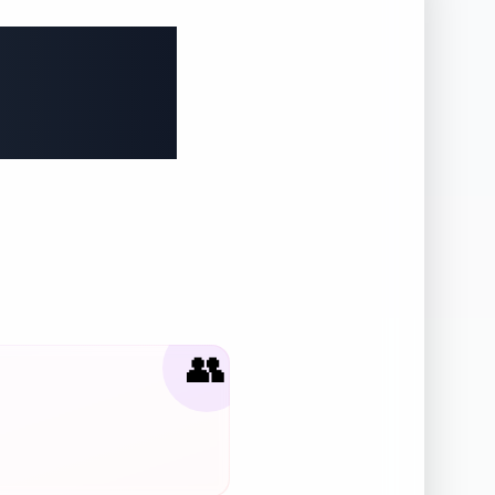
모음 그
👥