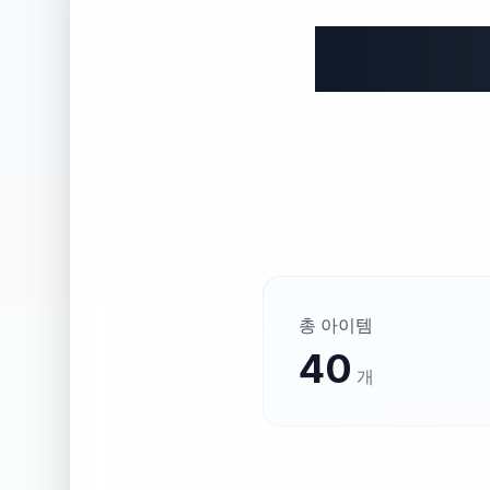
총 아이템
40
개