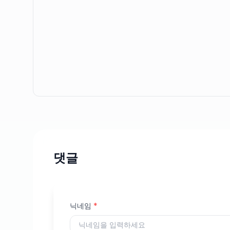
댓글
닉네임
*