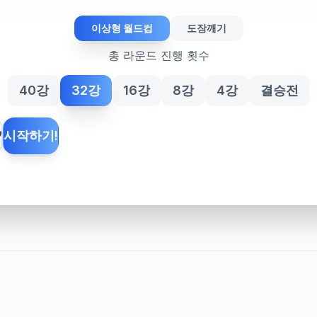
이상형 월드컵
도장깨기
총 라운드 진행 횟수
40강
32강
16강
8강
4강
결승전
기
시작하기!