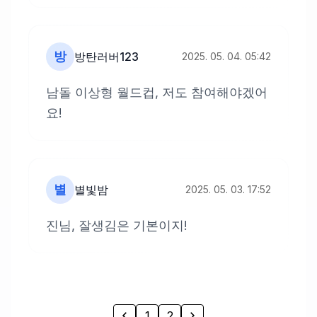
방
방탄러버123
2025. 05. 04. 05:42
남돌 이상형 월드컵, 저도 참여해야겠어
요!
별
별빛밤
2025. 05. 03. 17:52
진님, 잘생김은 기본이지!
1
2