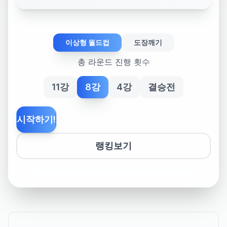
이상형 월드컵
도장깨기
총 라운드 진행 횟수
11강
8강
4강
결승전
시작하기!
랭킹보기