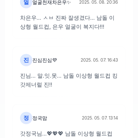
얼
얼굴천재차은우✨
2025. 05. 08. 20:36
차은우... ㅅㅂ 진짜 잘생겼다... 남돌 이
상형 월드컵, 은우 얼굴이 복지다!!!
진
진심진심💜
2025. 05. 07. 16:43
진님... 말.잇.못... 남돌 이상형 월드컵 킹
갓제너럴 진!!
정
정국맘
2025. 05. 07. 13:14
갓정국님...💖💖💖 남돌 이상형 월드컵