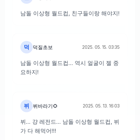
남돌 이상형 월드컵, 친구들이랑 해야지!
덕
덕질초보
2025. 05. 15. 03:35
남돌 이상형 월드컵… 역시 얼굴이 젤 중
요하지!
뷔
뷔바라기🌻
2025. 05. 13. 16:03
뷔... 걍 레전드... 남돌 이상형 월드컵, 뷔
가 다 해먹어!!!