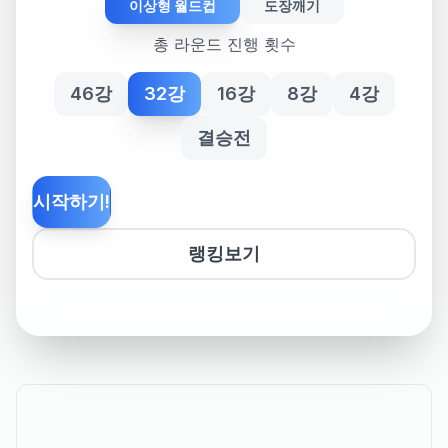
이상형 월드컵
도장깨기
총 라운드 진행 횟수
46강
32강
16강
8강
4강
결승전
시작하기!
랭킹보기