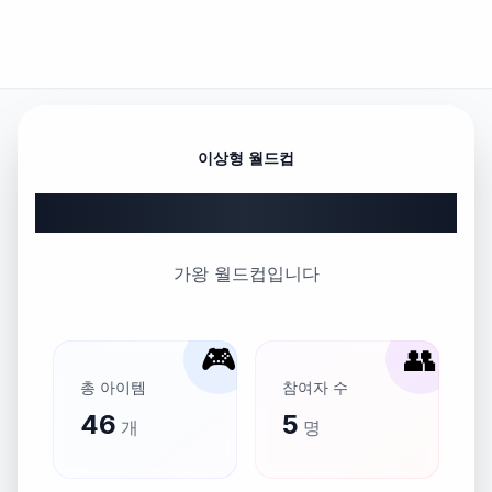
이상형 월드컵
가왕 월드컵
가왕 월드컵입니다
🎮
👥
총 아이템
참여자 수
46
5
개
명