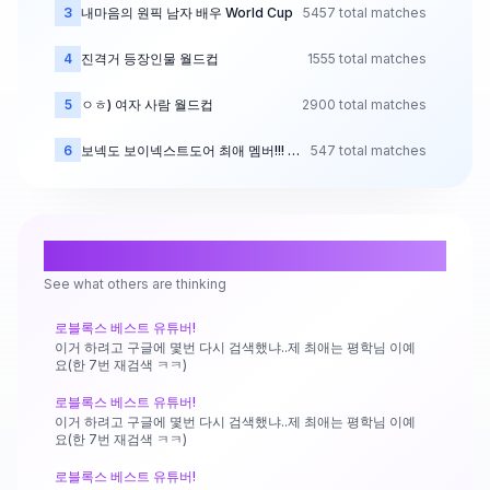
3
내마음의 원픽 남자 배우
World Cup
5457 total matches
4
진격거 등장인물 월드컵
1555 total matches
5
ㅇㅎ) 여자 사람 월드컵
2900 total matches
6
보넥도 보이넥스트도어 최애 멤버!!!
World Cup
547 total matches
7
티니핑을 찾아라~!
World Cup
1290 total matches
8
남돌 이상형 월드컵
66 total matches
Recent Comments
See what others are thinking
9
AV 배우 월드컵! 몰래 보세요...
834 total matches
로블록스 베스트 유튜버!
10
최대 존잘 5세대 남돌을 고르자! 얼굴만 보고 뽑은 최애돌은?
741 total matches
World C
이거 하려고 구글에 몇번 다시 검색했냐..제 최애는 평학님 이예
요(한 7번 재검색 ㅋㅋ)
로블록스 베스트 유튜버!
이거 하려고 구글에 몇번 다시 검색했냐..제 최애는 평학님 이예
요(한 7번 재검색 ㅋㅋ)
로블록스 베스트 유튜버!