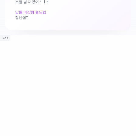
소멸 넘 재밌어ㅓㅓㅓ
남돌 이상형 월드컵
장난함?
로블록스 베스트 유튜버!
진짜 백앤아=고고프렌즈 너무좋아요!
Ads
레전드로 귀여운 동물 엽사
골댕이가 젤루 조아
로블록스 베스트 유튜버!
평학님 진짜 사랑해요😆💜💜
이상형 월드컵 이탈리안 브레인롯 최강자 레전드
로블럭스 아이디rinwoo2929
마블 라이벌즈 여성 캐릭터 (Marvel Rivals female
characters)
닌자 타임.
격투 여캐릭터 핫한 선택 월드컵(Hot Picks: Female Fighting
Game)
이부키 어딜 비벼