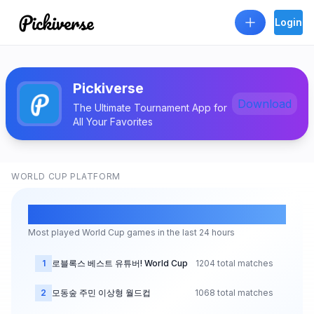
Skip to main content
Login
Pickiverse - Create and Play Ideal Type World Cup Games
Pickiverse
Download
The Ultimate Tournament App for
All Your Favorites
WORLD CUP PLATFORM
Trending Now
Most played World Cup games in the last 24 hours
1
로블록스 베스트 유튜버!
World Cup
1204 total matches
2
모동숲 주민 이상형 월드컵
1068 total matches