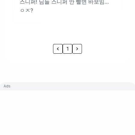
스니퍼! 님들 스니퍼 안 빨면 바보임...
ㅇㅈ?
1
Ads