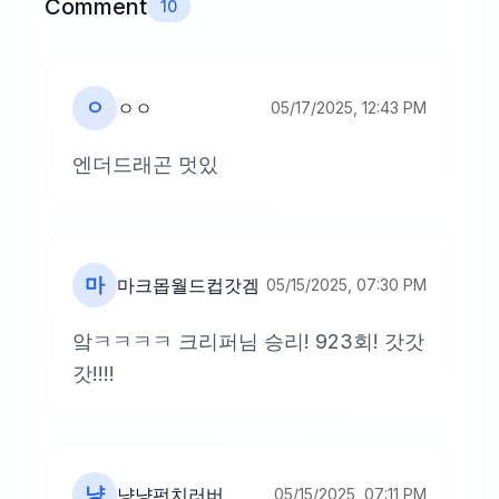
Comment
10
ㅇ
ㅇㅇ
05/17/2025, 12:43 PM
엔더드래곤 멋있
마
마크몹월드컵갓겜
05/15/2025, 07:30 PM
앜ㅋㅋㅋㅋ 크리퍼님 승리! 923회! 갓갓
갓!!!!
냥
냥냥펀치러버
05/15/2025, 07:11 PM