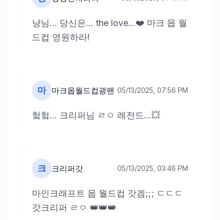
냥님... 당신은... the love...❤️ 마크 몹 월
드컵 영원하라!
마
마크몹월드컵광팬
05/13/2025, 07:56 PM
헠헠... 크리퍼님 ㄹㅇ 레전드...💥
크
크리퍼갓
05/13/2025, 03:46 PM
마인크래프트 몹 월드컵 갓겜;;; ㄷㄷㄷ
갓크리퍼 ㄹㅇ 👑👑👑