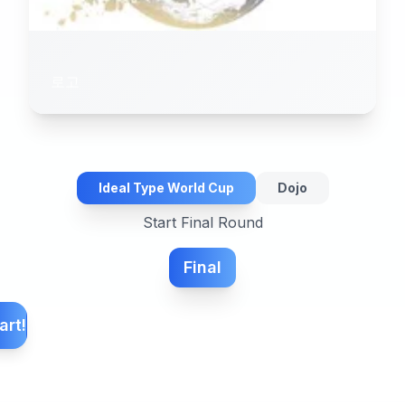
로고
Ideal Type World Cup
Dojo
Start Final Round
Final
art!