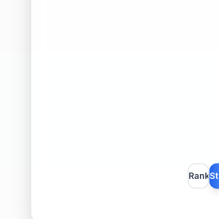
Rank
St