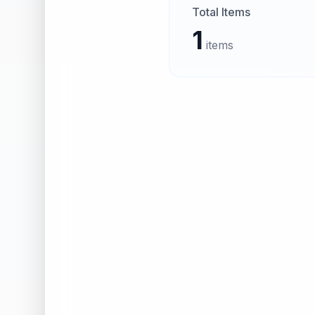
Total Items
1
items