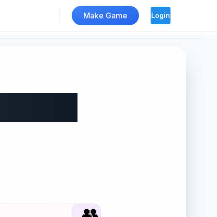
Make Game
Login
드컵
👥