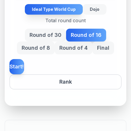
Ideal Type World Cup
Dojo
Total round count
Round of 30
Round of 16
Round of 8
Round of 4
Final
Start!
Rank