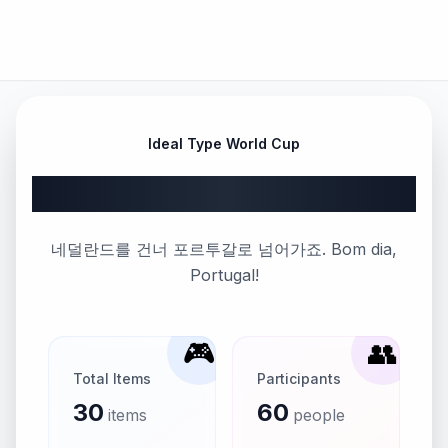
Ideal Type World Cup
Part 63
네덜란드를 건너 포르투갈로 넘어가죠. Bom dia,
Portugal!
🎮
👥
Total Items
Participants
30
60
items
people