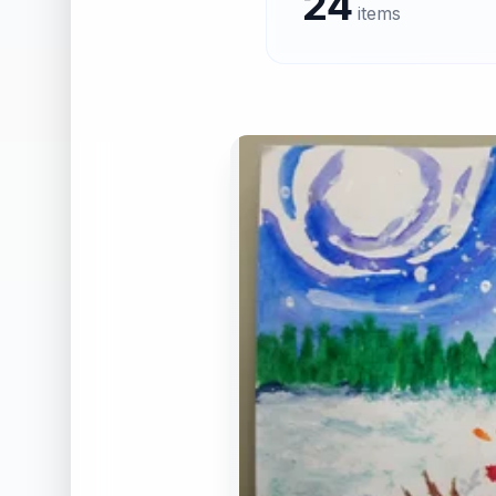
24
items