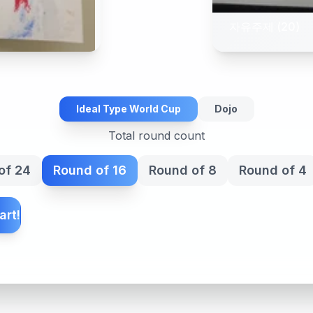
자유주제 (20)
Ideal Type World Cup
Dojo
Total round count
of 24
Round of 16
Round of 8
Round of 4
art!