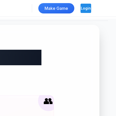
Make Game
Login
드컵
👥