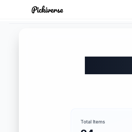
Skip to main content
Ads
우
Total Items