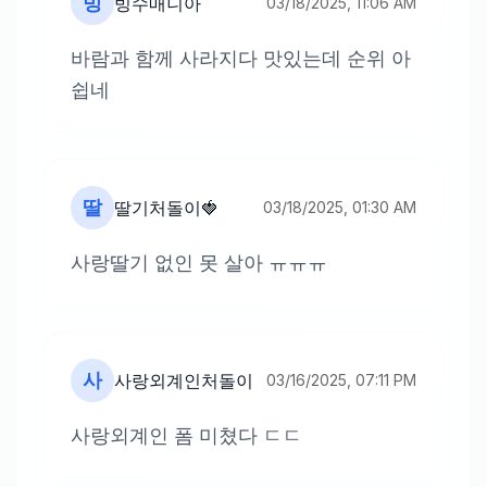
빙
빙수매니아
03/18/2025, 11:06 AM
바람과 함께 사라지다 맛있는데 순위 아
쉽네
딸
딸기처돌이🍓
03/18/2025, 01:30 AM
사랑딸기 없인 못 살아 ㅠㅠㅠ
사
사랑외계인처돌이
03/16/2025, 07:11 PM
사랑외계인 폼 미쳤다 ㄷㄷ