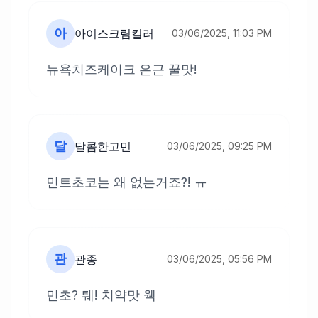
아
아이스크림킬러
03/06/2025, 11:03 PM
뉴욕치즈케이크 은근 꿀맛!
달
달콤한고민
03/06/2025, 09:25 PM
민트초코는 왜 없는거죠?! ㅠ
관
관종
03/06/2025, 05:56 PM
민초? 퉤! 치약맛 웩