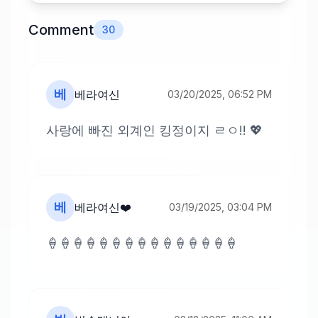
Comment
30
베
베라여신
03/20/2025, 06:52 PM
사랑에 빠진 외계인 킹정이지 ㄹㅇ!! 💖
베
베라여신❤️
03/19/2025, 03:04 PM
🍦🍦🍦🍦🍦🍦🍦🍦🍦🍦🍦🍦🍦🍦🍦