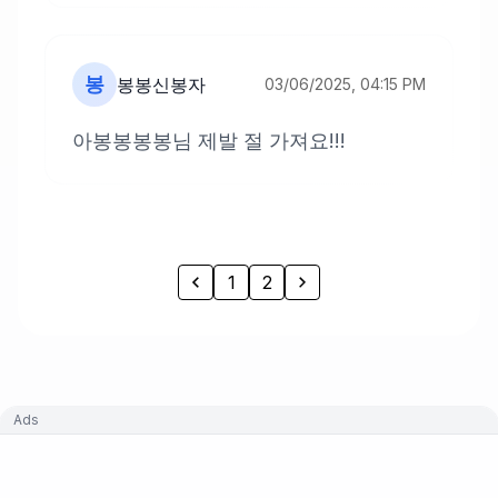
봉
봉봉신봉자
03/06/2025, 04:15 PM
아봉봉봉봉님 제발 절 가져요!!!
1
2
Ads