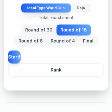
Ideal Type World Cup
Dojo
Total round count
Round of 30
Round of 16
Round of 8
Round of 4
Final
Start!
Rank