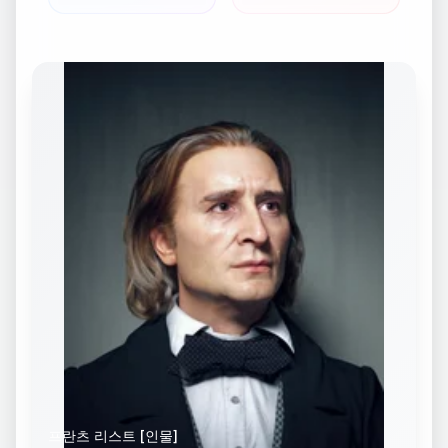
프란츠 리스트 [인물]