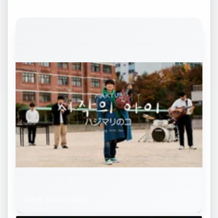
마크툽 [시작의 아이]