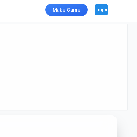
Make Game
Login