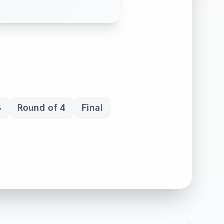
8
Round of 4
Final