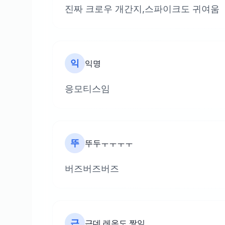
진짜 크로우 개간지,스파이크도 귀여움
익
익명
응모티스임
뚜
뚜두ㅜㅜㅜㅜ
버즈버즈버즈
근
근데 레온도 짱임