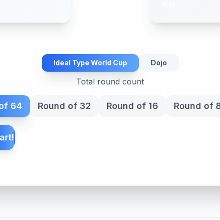
켄지
Ideal Type World Cup
Dojo
Total round count
of 64
Round of 32
Round of 16
Round of 
art!