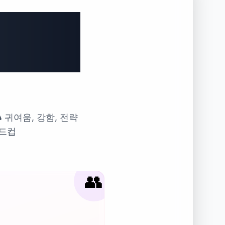
대결 월
 귀여움, 강함, 전략
월드컵
👥