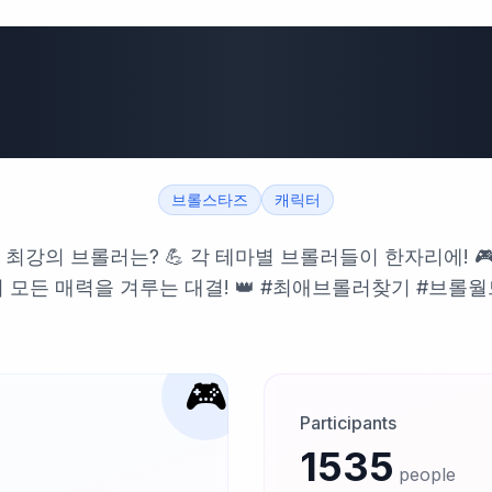
브롤스타즈 브롤러 
드컵 2025 🏆
브롤스타즈
캐릭터
 최강의 브롤러는? 💪 각 테마별 브롤러들이 한자리에! 🎮
 모든 매력을 겨루는 대결! 👑 #최애브롤러찾기 #브롤
🎮
Participants
1535
people