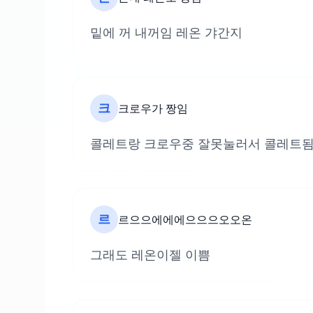
밑에 꺼 내꺼임 레온 갸간지
크
크로우가 짱임
콜레트랑 크로우중 잘못눌러서 콜레트됨
르
르으으에에에으으으오오온
그래도 레온이젤 이쁨