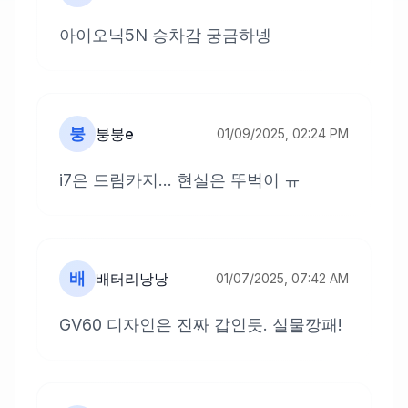
아이오닉5N 승차감 궁금하넹
붕
붕붕e
01/09/2025, 02:24 PM
i7은 드림카지... 현실은 뚜벅이 ㅠ
배
배터리낭낭
01/07/2025, 07:42 AM
GV60 디자인은 진짜 갑인듯. 실물깡패!