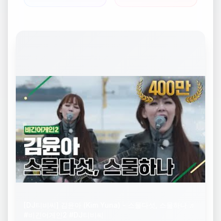
[DJ티비씨] 김윤아 (Kim Yuna) - 스물다섯, 스물하나 ♬
#비긴어게인2 #DJ티비씨