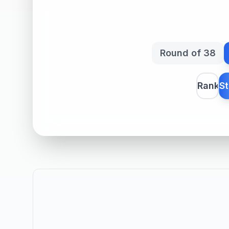
Round of 38
Rank
St