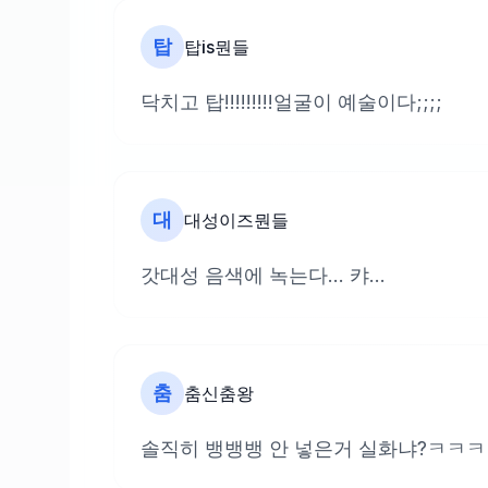
탑
탑is뭔들
닥치고 탑!!!!!!!!!얼굴이 예술이다;;;;
대
대성이즈뭔들
갓대성 음색에 녹는다... 캬...
춤
춤신춤왕
솔직히 뱅뱅뱅 안 넣은거 실화냐?ㅋㅋㅋ