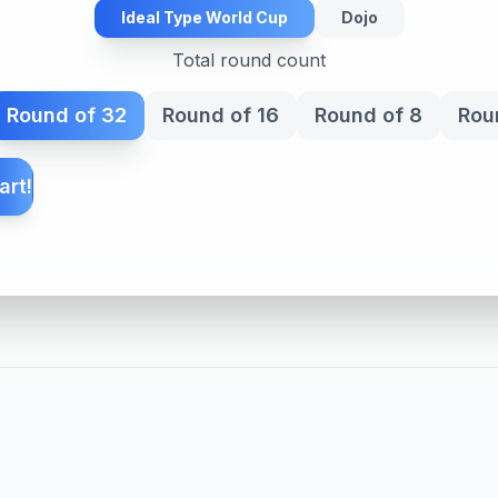
Ideal Type World Cup
Dojo
Total round count
Round of 32
Round of 16
Round of 8
Rou
art!