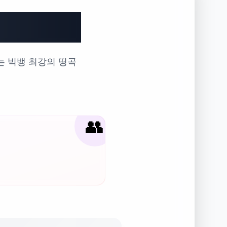
애는?
는 빅뱅 최강의 띵곡
👥