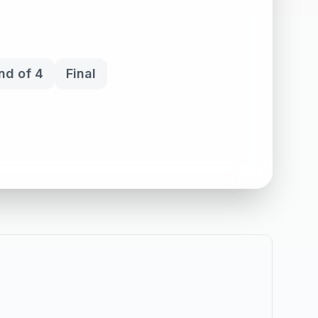
nd of 4
Final