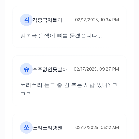
김
김종국처돌이
02/17/2025, 10:34 PM
김종국 음색에 뼈를 묻겠습니다...
슈
슈주없인못살아
02/17/2025, 09:27 PM
쏘리쏘리 듣고 춤 안 추는 사람 있냐? ㅋ
ㅋㅋ
쏘
쏘리쏘리광팬
02/17/2025, 05:12 AM