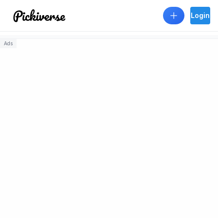
Skip to main content
Login
Ads