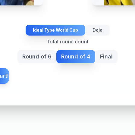
Ideal Type World Cup
Dojo
Total round count
Round of 6
Round of 4
Final
art!