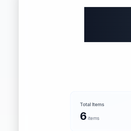
보넥
Total Items
6
items