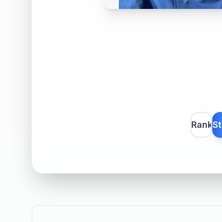
Rank
St