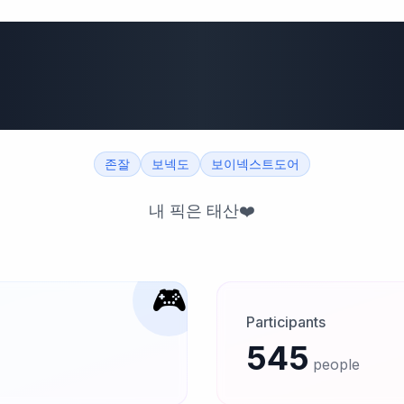
도 보이넥스트도어
멤버!!!
존잘
보넥도
보이넥스트도어
내 픽은 태산❤️
🎮
Participants
545
people