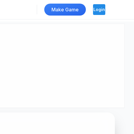
Make Game
Login