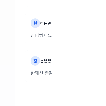
한
한동민
안녕하세요
정
정똥똥
한태산 존잘